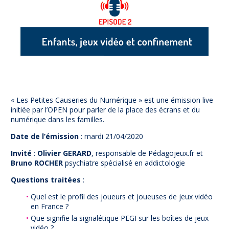
Prévention
NUAJE : NUmérique et Appropriation par la Jeunesse
Parents Sentinelles des écrans
Pari Risqué : Prévenir l’addiction aux jeux d’argent en
ligne
Contact
Newsletter
« Les Petites Causeries du Numérique » est une émission live
Espace presse
initiée par l’OPEN pour parler de la place des écrans et du
numérique dans les familles.
Date de l’émission
: mardi 21/04/2020
Invité
:
Olivier GERARD
, responsable de Pédagojeux.fr et
Bruno ROCHER
psychiatre spécialisé en addictologie
Questions traitées
:
Quel est le profil des joueurs et joueuses de jeux vidéo
en France ?
Que signifie la signalétique PEGI sur les boîtes de jeux
vidéo ?