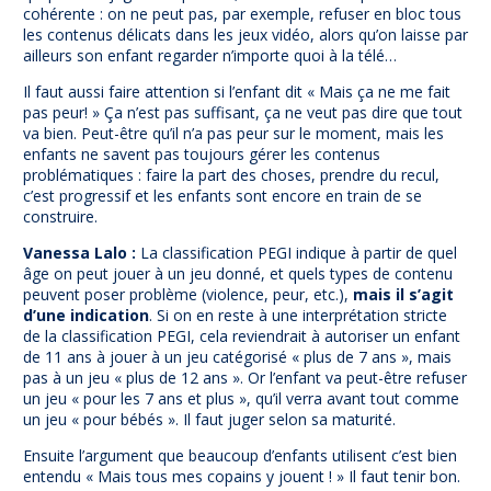
cohérente : on ne peut pas, par exemple, refuser en bloc tous
les contenus délicats dans les jeux vidéo, alors qu’on laisse par
ailleurs son enfant regarder n’importe quoi à la télé…
Il faut aussi faire attention si l’enfant dit « Mais ça ne me fait
pas peur! » Ça n’est pas suffisant, ça ne veut pas dire que tout
va bien. Peut-être qu’il n’a pas peur sur le moment, mais les
enfants ne savent pas toujours gérer les contenus
problématiques : faire la part des choses, prendre du recul,
c’est progressif et les enfants sont encore en train de se
construire.
Vanessa Lalo :
La classification PEGI indique à partir de quel
âge on peut jouer à un jeu donné, et quels types de contenu
peuvent poser problème (violence, peur, etc.),
mais il s’agit
d’une indication
. Si on en reste à une interprétation stricte
de la classification PEGI, cela reviendrait à autoriser un enfant
de 11 ans à jouer à un jeu catégorisé « plus de 7 ans », mais
pas à un jeu « plus de 12 ans ». Or l’enfant va peut-être refuser
un jeu « pour les 7 ans et plus », qu’il verra avant tout comme
un jeu « pour bébés ». Il faut juger selon sa maturité.
Ensuite l’argument que beaucoup d’enfants utilisent c’est bien
entendu « Mais tous mes copains y jouent ! » Il faut tenir bon.