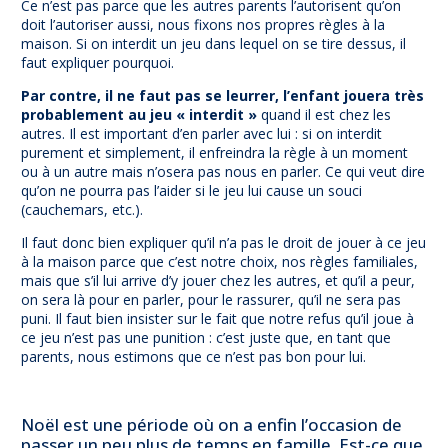
Ce n’est pas parce que les autres parents l’autorisent qu’on
doit l’autoriser aussi, nous fixons nos propres règles à la
maison. Si on interdit un jeu dans lequel on se tire dessus, il
faut expliquer pourquoi.
Par contre, il ne faut pas se leurrer, l’enfant jouera très
probablement au jeu « interdit »
quand il est chez les
autres. Il est important d’en parler avec lui : si on interdit
purement et simplement, il enfreindra la règle à un moment
ou à un autre mais n’osera pas nous en parler. Ce qui veut dire
qu’on ne pourra pas l’aider si le jeu lui cause un souci
(cauchemars, etc.).
Il faut donc bien expliquer qu’il n’a pas le droit de jouer à ce jeu
à la maison parce que c’est notre choix, nos règles familiales,
mais que s’il lui arrive d’y jouer chez les autres, et qu’il a peur,
on sera là pour en parler, pour le rassurer, qu’il ne sera pas
puni. Il faut bien insister sur le fait que notre refus qu’il joue à
ce jeu n’est pas une punition : c’est juste que, en tant que
parents, nous estimons que ce n’est pas bon pour lui.
Noël est une période où on a enfin l’occasion de
passer un peu plus de temps en famille. Est-ce que