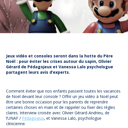
Prévention
NUAJE : NUmérique et Appropriation par la Jeunesse
Parents Sentinelles des écrans
Pari Risqué : Prévenir l’addiction aux jeux d’argent en
ligne
Contact
Newsletter
Jeux vidéo et consoles seront dans la hotte du Père
Espace presse
Noël : pour éviter les crises autour du sapin, Olivier
Gérard de Pédagojeux et Vanessa Lalo psychologue
partagent leurs avis d’experts.
Comment éviter que nos enfants passent toutes les vacances
de Noël devant leur console ? Offrir un jeu vidéo à Noël peut
être une bonne occasion pour les parents de reprendre
certaines choses en main et de rappeler ou fixer des règles
claires. Interview croisée avec Olivier Gérard-Andrieu, de
l’UNAF /
Pédagojeux
, et Vanessa Lalo, psychologue
clinicienne.