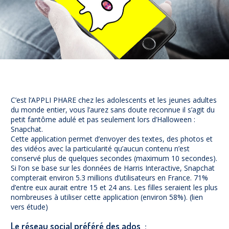
Prévention
NUAJE : NUmérique et Appropriation par la Jeunesse
Parents Sentinelles des écrans
Pari Risqué : Prévenir l’addiction aux jeux d’argent en
ligne
Contact
Newsletter
C’est l’APPLI PHARE chez les adolescents et les jeunes adultes
Espace presse
du monde entier, vous l’aurez sans doute reconnue il s’agit du
petit fantôme adulé et pas seulement lors d’Halloween :
Snapchat.
Cette application permet d’envoyer des textes, des photos et
des vidéos avec la particularité qu’aucun contenu n’est
conservé plus de quelques secondes (maximum 10 secondes).
Si l’on se base sur les données de Harris Interactive, Snapchat
compterait environ 5.3 millions d’utilisateurs en France. 71%
d’entre eux aurait entre 15 et 24 ans. Les filles seraient les plus
nombreuses à utiliser cette application (environ 58%). (lien
vers étude)
Le réseau social préféré des ados :