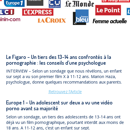
Prévention
NUAJE : NUmérique et Appropriation par la Jeunesse
Parents Sentinelles des écrans
Pari Risqué : Prévenir l’addiction aux jeux d’argent en
ligne
Contact
Newsletter
Le Figaro – Un tiers des 13-14 ans confrontés à la
Espace presse
pornographie : les conseils d’une psychologue
INTERVIEW – Selon un sondage que nous révélons, un enfant
sur sept a vu son premier film X à 11-12 ans.
Marion Haza,
psychologue, donne quelques recommandations aux parents.
Retrouvez l’Article
Europe 1 – Un adolescent sur deux a vu une vidéo
porno avant sa majorité
Selon un sondage, un tiers des adolescents de 13-14 ans ont
déjà vu un film pornographique, pourtant interdit aux moins de
18 ans. A 11-12 ans, c’est un enfant sur sept.