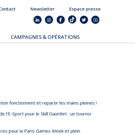
Contact
Newsletter
Espace presse
CAMPAGNES & OPÉRATIONS
SNAP – Sexualité, Numérique,
Adolescence & Prévention
NUAJE : NUmérique et
Appropriation par la Jeunesse
Parents Sentinelles des
écrans
Pari Risqué : Prévenir
l’addiction aux jeux d’argent
en ligne
n fonctionnent et repartir les mains pleines !
l’E-Sport pour le Skill Gauntlet : un tournoi
laces pour la Paris Games Week et plein