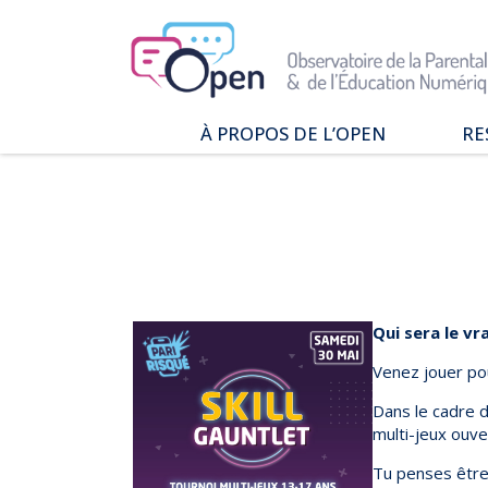
Aller
au
menu
|
Aller
au
À PROPOS DE L’OPEN
RE
contenu
Qui sommes-nous ?
Es
Nos combats et réussites
Do
No
Qui sera le vr
Venez jouer po
Dans le cadre d
multi-jeux ouve
Tu penses être 