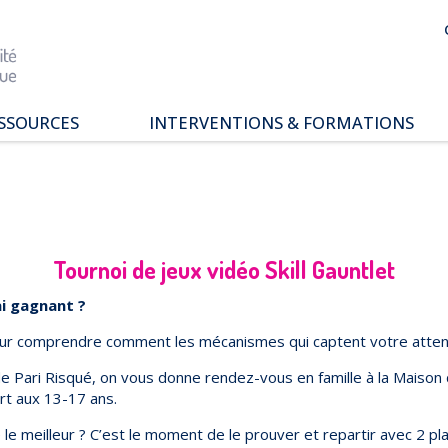
SSOURCES
INTERVENTIONS & FORMATIONS
pace parents
ssiers thématiques
s études
Tournoi de jeux vidéo Skill Gauntlet
ai gagnant ?
ur comprendre comment les mécanismes qui captent votre attentio
e Pari Risqué, on vous donne rendez-vous en famille à la Maison de 
rt aux 13-17 ans.
le meilleur ? C’est le moment de le prouver et repartir avec 2 p