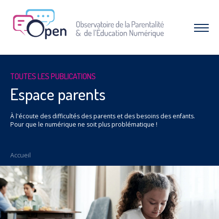
Aller
au
menu
Afficher
|
le
Aller
menu
au
contenu
À PROPOS DE L’OPEN
TOUTES LES PUBLICATIONS
Qui sommes-nous ?
Espace parents
Nos combats et réussites
À l'écoute des difficultés des parents et des besoins des enfants.
RESSOURCES
Pour que le numérique ne soit plus problématique !
Espace parents
Dossiers thématiques
Accueil
Nos études
INTERVENTIONS & FORMATIONS
CAMPAGNES & OPÉRATIONS
SNAP – Sexualité, Numérique, Adolescence &