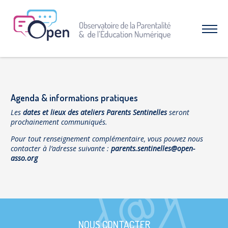
Aller
au
menu
Afficher
|
le
Aller
menu
au
contenu
À PROPOS DE L’OPEN
Qui sommes-nous ?
Agenda & informations pratiques
Nos combats et réussites
Les
dates et lieux des ateliers Parents Sentinelles
seront
prochainement communiqués.
RESSOURCES
Pour tout renseignement complémentaire, vous pouvez nous
Espace parents
contacter à l’adresse suivante :
parents.sentinelles@open-
Dossiers thématiques
asso.org
Nos études
INTERVENTIONS & FORMATIONS
CAMPAGNES & OPÉRATIONS
SNAP – Sexualité, Numérique, Adolescence &
NOUS CONTACTER