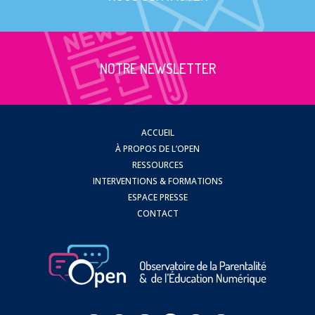
Prévention
NUAJE : NUmérique et Appropriation par la Jeunesse
Parents Sentinelles des écrans
Pari Risqué : Prévenir l’addiction aux jeux d’argent en
NOTRE NEWSLETTER
ligne
Contact
Newsletter
ACCUEIL
Espace presse
À PROPOS DE L’OPEN
RESSOURCES
INTERVENTIONS & FORMATIONS
ESPACE PRESSE
CONTACT