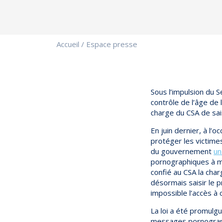
Accueil
/
Espace presse
Sous l’impulsion du S
contrôle de l’âge de 
charge du CSA de sai
En juin dernier, à l
protéger les victimes
du gouvernement
u
pornographiques à me
confié au CSA la char
désormais saisir le p
impossible l’accès à 
La loi a été promulgué
messages pornograp