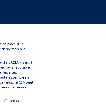
e en place d’un
st désormais à la
putés LREM, visant à
ec l’avis favorable
r les sites
a haute assemblée a
de refus, le CSA peut
rateurs de rendre
a diffusion de