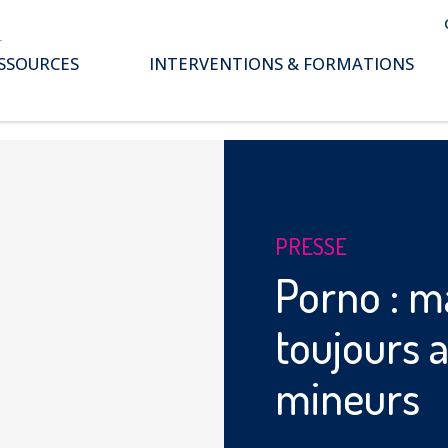
SSOURCES
INTERVENTIONS & FORMATIONS
pace parents
ssiers thématiques
s études
PRESSE
Porno : mal
toujours 
mineurs