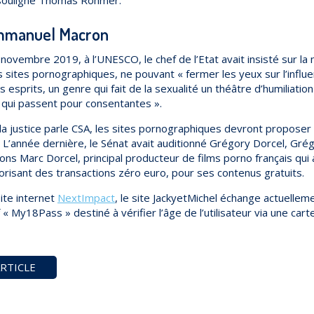
mmanuel Macron
novembre 2019, à l’UNESCO, le chef de l’Etat avait insisté sur la 
s sites pornographiques, ne pouvant « fermer les yeux sur l’influ
 esprits, un genre qui fait de la sexualité un théâtre d’humiliatio
 qui passent pour consentantes ».
 la justice parle CSA, les sites pornographiques devront proposer 
 L’année dernière, le Sénat avait auditionné Grégory Dorcel, Grég
ons Marc Dorcel, principal producteur de films porno français qui
risant des transactions zéro euro, pour ses contenus gratuits.
ite internet
NextImpact
, le site JackyetMichel échange actuellem
 « My18Pass » destiné à vérifier l’âge de l’utilisateur via une cart
RTICLE