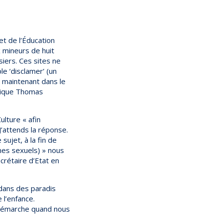
et de l’Éducation
x mineurs de huit
iers. Ces sites ne
le ‘disclamer’ (un
est maintenant dans le
plique Thomas
ulture « afin
J’attends la réponse.
sujet, à la fin de
imes sexuels) » nous
ecrétaire d’Etat en
dans des paradis
 l’enfance.
la démarche quand nous