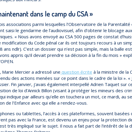
 maintenant dans le camp du CSA »
is associations parmi lesquelles l’Observatoire de la Parentalité 
 saisi le gendarme de l’audiovisuel, afin d’obtenir le blocage au
iques. « Nous avons envoyé au CSA 500 pages de constat d’huiss
modification du Code pénal car ils ont toujours recours à un simp
de 18 ans ndlr). C’est un dossier qui n’est pas simple, mais la balle 
ons appris qu’il devait prendre sa décision à la fin du mois » ex
d’OPEN.
r, Marie Mercier a adressé une
question écrite
à la ministre de la C
endu des actions menées sur ce point dans le cadre de la loi ». « 
sier. Fin janvier, j’avais également interpellé Adrien Taquet sur ce 
ition de loi d’Annick Billon (visant à protéger les mineurs des cr
 qui indique par ailleurs qu’elle en touchera un mot, ce mardi, au s
on de l’Enfance avec qui elle a rendez-vous.
phones ou tablettes, l’accès à ces plateformes, souvent basées 
ent pas avec la France, est devenu un enjeu pour la protection de
 très impliqué sur le sujet. Il nous a fait part de l’intérêt de 
» souligne Thomas Rohmer.