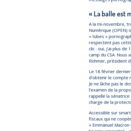
« La balle est
A la mi-novembre, tro
Numérique (OPEN) ont
« tubes » pornograph
respectent pas cette 
clic : oui, j’ai plus 
camp du CSA. Nous av
Rohmer, président 
Le 18 février dernie
d’obtenir le compte r
Je ne lâche pas le dos
l’examen de la propos
rappelle la sénatrice
charge de la protecti
Accessible sur smart
fiscaux qui ne coopèr
« Emmanuel Macron est
l’avions rencontré 