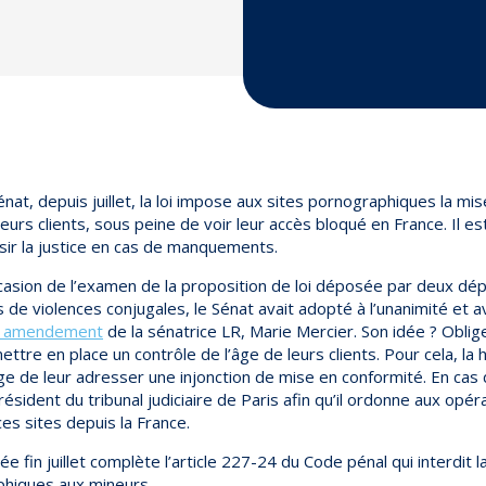
énat, depuis juillet, la loi impose aux sites pornographiques la mis
leurs clients, sous peine de voir leur accès bloqué en France. Il e
sir la justice en cas de manquements.
’occasion de l’examen de la proposition de loi déposée par deux dé
 de violences conjugales, le Sénat avait adopté à l’unanimité et av
n amendement
de la sénatrice LR, Marie Mercier. Son idée ? Oblige
ttre en place un contrôle de l’âge de leurs clients. Pour cela, l
ge de leur adresser une injonction de mise en conformité. En cas 
résident du tribunal judiciaire de Paris afin qu’il ordonne aux opé
ces sites depuis la France.
e fin juillet complète l’article 227-24 du Code pénal qui interdit l
hiques aux mineurs.